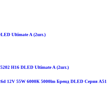
ED Ultimate A (2шт.)
6d 12V 55W 6000К 5000lm Бренд DLED Cерия A51 