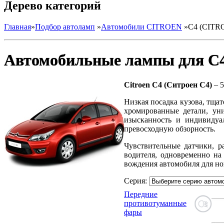
Дерево категорий
Главная
»
Подбор автоламп
»
Автомобили CITROEN
»
C4 (CITR
Автомобильные лампы для C
Citroen C4 (Ситроен С4)
– 5
Низкая посадка кузова, тща
хромированные детали, ун
изысканность и индивиду
превосходную обзорность.
Чувствительные датчики, р
водителя, одновременно на
вождения автомобиля для н
Серия:
Передние
противотуманные
фары