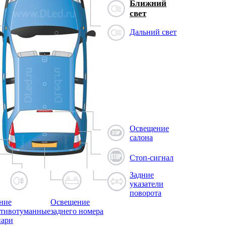
Ближний
свет
Дальний свет
Освещение
салона
Стоп-сигнал
Задние
указатели
поворота
ние
Освещение
тивотуманные
заднего номера
нари