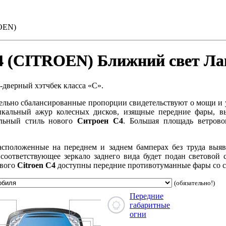
OEN)
4 (CITROEN) Ближний свет Л
-дверный хэтчбек класса «C».
тельно сбалансированные пропорции свидетельствуют о мощи и 
икальный ажур колесных дисков, изящные передние фары, в
альный стиль нового
Ситроен С4
. Большая площадь ветрово
асположенные на переднем и заднем бамперах без труда выяв
 соответствующее зеркало заднего вида будет подан световой
ового
Citroen C4
доступны передние противотуманные фары со 
(обязательно!)
Передние
габаритные
огни