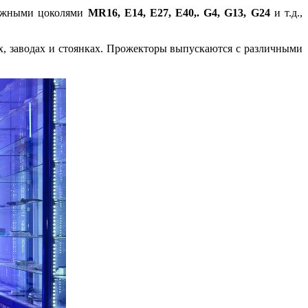
можными цоколями
MR16, E14, E27, E40,. G4, G13, G24
и т.д.,
х, заводах и стоянках. Прожекторы выпускаются с различными