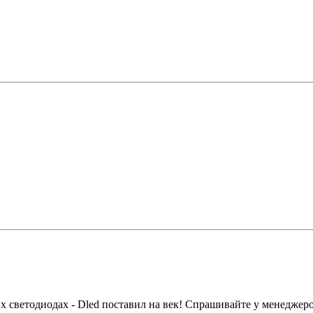
То
то
их светодиодах - Dled поставил на век! Спрашивайте у менеджер