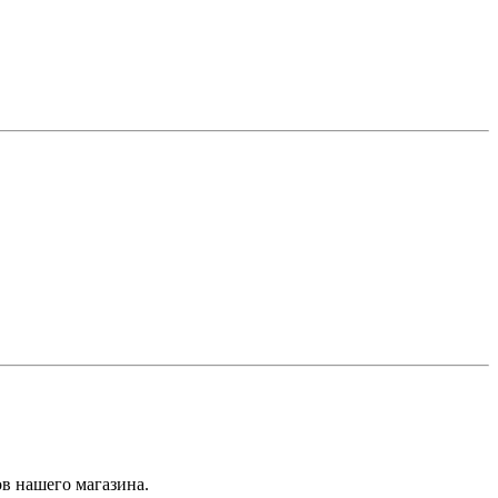
лько у нас! Оплата при получении
вара.
ов нашего магазина.