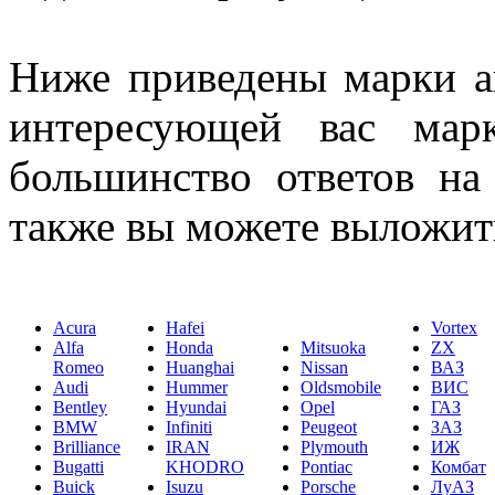
Ниже приведены марки а
интересующей вас мар
большинство ответов на
также вы можете выложить
Acura
Hafei
Vortex
Alfa
Honda
Mitsuoka
ZX
Romeo
Huanghai
Nissan
ВАЗ
Audi
Hummer
Oldsmobile
ВИС
Bentley
Hyundai
Opel
ГАЗ
BMW
Infiniti
Peugeot
ЗАЗ
Brilliance
IRAN
Plymouth
ИЖ
Bugatti
KHODRO
Pontiac
Комбат
Buick
Isuzu
Porsche
ЛуАЗ