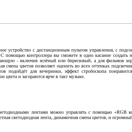
ное устройство с дистанционным пультом управления, с подс
 С помощью контроллера вы сможете в одно касание создать 
вающую - включив зелёный или бирюзовый, а для фильмов хор
я смена цветов позволяет оценить во всех оттенках подсвечив
етов подойдёт для вечеринки, эффект стробоскопа понравит
и цвета и загораются ярче в такт музыке.
ветодиодными лентами можно управлять с помощью «RGB кон
етная светодиодная лента, динамичная смена цветов, и огромны