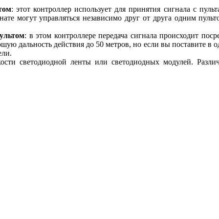
том
: этот контроллер использует для принятия сигнала с пуль
нате могут управляться независимо друг от друга одним пульт
ультом
: в этом контроллере передача сигнала происходит поср
шую дальность действия до 50 метров, но если вы поставите в о
ели.
кости светодиодной ленты или светодиодных модулей. Разли