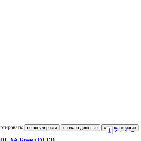
ртировать:
1
2
... 4
→
V DC 6А Бренд DLED