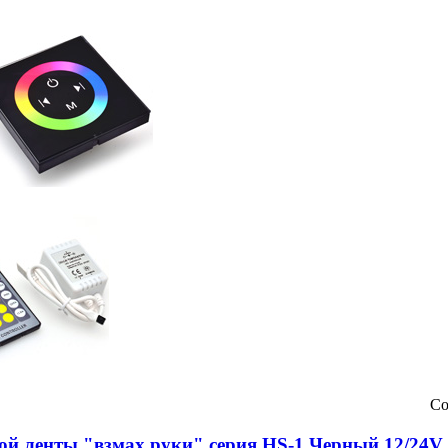
Со
ой ленты "взмах руки" серия HS-1 Черный 12/24