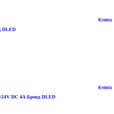
Купить
нд DLED
Купить
12/24V DC 4А Бренд DLED