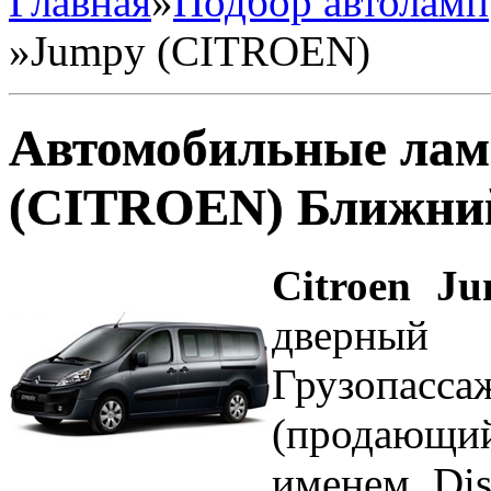
Главная
»
Подбор автоламп
»
Jumpy (CITROEN)
Автомобильные лам
(CITROEN) Ближни
Citroen J
дверны
Грузопа
(продающи
именем Dis