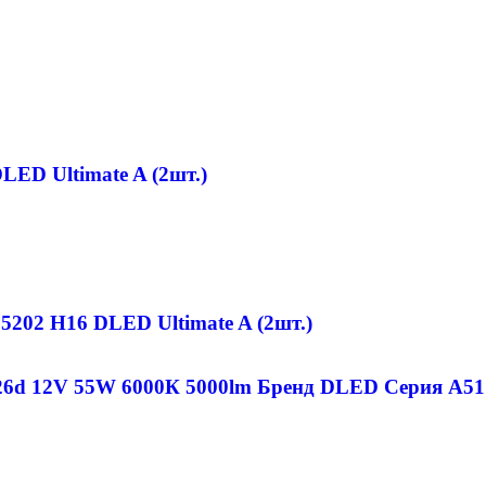
ED Ultimate A (2шт.)
6d 12V 55W 6000К 5000lm Бренд DLED Cерия A51 