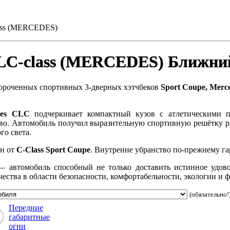
ass (MERCEDES)
LC-class (MERCEDES) Ближни
ороченных спортивных 3-дверных хэтчбеков
Sport Coupe, Merc
des CLC
подчеркивает компактный кузов с атлетическими 
во. Автомобиль получил выразительную спортивную решётку ра
о света.
ан от
C-Class Sport Coupe
. Внутренне убранство по-прежнему г
 автомобиль способный не только доставить истинное удово
ачества в области безопасности, комфортабельности, экологии и
(обязательно!
Передние
габаритные
огни