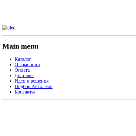
Сменить регион:
Тел: 8-908-911-66-15
г.Лос-Анджелес
Main menu
Каталог
О компании
Оплата
Доставка
Идеи и решения
Подбор Автоламп
Контакты