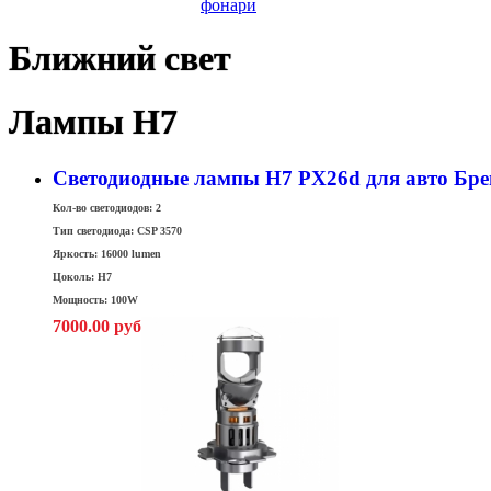
фонари
Ближний свет
Лампы H7
Светодиодные лампы H7 PX26d для авто Бре
Кол-во светодиодов: 2
Тип светодиода: CSP 3570
Яркость: 16000 lumen
Цоколь: H7
Мощность: 100W
7000.00 руб