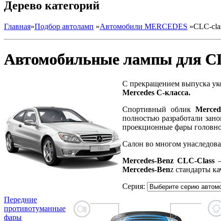
Дерево категорий
Главная
»
Подбор автоламп
»
Автомобили MERCEDES
»
CLC-cl
Автомобильные лампы для C
C прекращением выпуска ук
Mercedes C-класса.
Спортивный облик
Merce
полностью разработали зано
проекционные фары головног
Салон во многом унаследов
Mercedes-Benz CLC-Class
—
Mercedes-Ben
z стандарты к
Серия:
Передние
противотуманные
фары