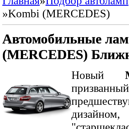
Главная
»
Подбор автоламп
»
Kombi (MERCEDES)
Автомобильные лам
(MERCEDES) Ближн
Новый
призванн
предшеству
дизайно
"старшекл