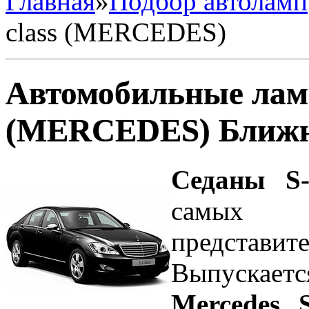
Главная
»
Подбор автоламп
class (MERCEDES)
Автомобильные ламп
(MERCEDES) Ближн
Седаны S-
самых 
представ
Выпускает
Mercedes S