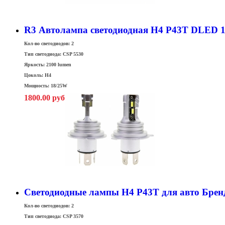
R3 Автолампа светодиодная H4 P43T DLED 1
Кол-во светодиодов: 2
Тип светодиода:
CSP 5530
Яркость: 2100 lumen
Цоколь: H4
Мощность: 18/25W
1800.00 руб
Светодиодные лампы H4 P43T для авто Брен
Кол-во светодиодов: 2
Тип светодиода: CSP 3570