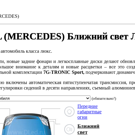
RCEDES)
L (MERCEDES) Ближний свет
втомобиль класса люкс.
ти, новые задние фонари и легкосплавные диски делают обно
ольшое внимание к деталям и новые расцветки – все это соз
ельной комплектации
7G-TRONIC Sport,
подчеркивают динамич
ю включены автоматическая пятиступенчатая трансмиссия, пр
егулировки сидений в десяти направлениях, съемный алюминиев
(обязательно!)
Передние
габаритные
огни
Ближний
свет