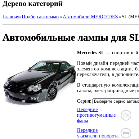
Дерево категорий
Главная
»
Подбор автоламп
»
Автомобили MERCEDES
»
SL (ME
Автомобильные лампы для S
Mercedes SL
— спортивный а
Новый дизайн передней час
элементов комплектации, б
переключатели, в дополнит
В стандартную комплектаци
салона, электроприводные р
Серия:
Передние
противотуманные
фары
Передние
указатели поворота