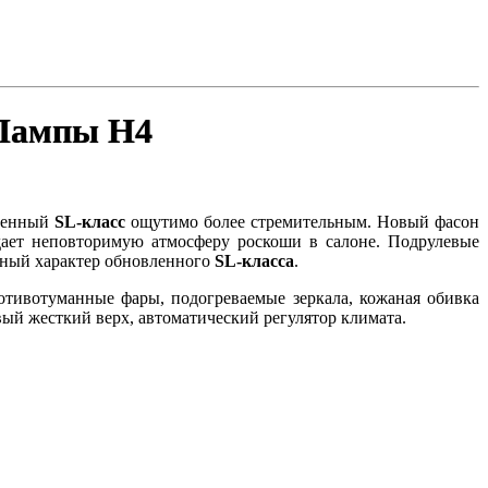
 Лампы H4
вленный
SL-класс
ощутимо более стремительным. Новый фасон
дает неповторимую атмосферу роскоши в салоне. Подрулевые
ный характер обновленного
SL-класса
.
отивотуманные фары, подогреваемые зеркала, кожаная обивка
ый жесткий верх, автоматический регулятор климата.