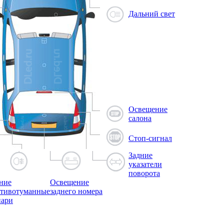
Дальний свет
Освещение
салона
Стоп-сигнал
Задние
указатели
поворота
ние
Освещение
тивотуманные
заднего номера
нари