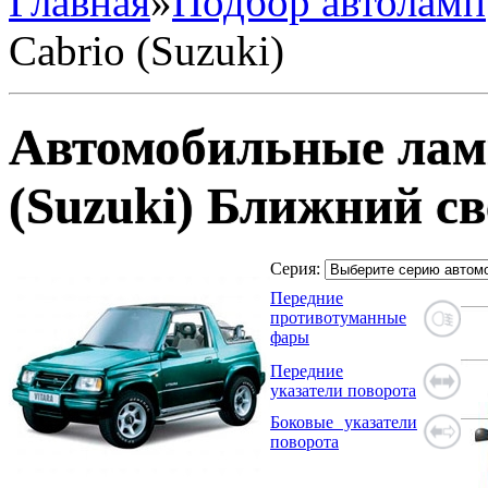
Главная
»
Подбор автоламп
Cabrio (Suzuki)
Автомобильные ламп
(Suzuki) Ближний с
Серия:
Передние
противотуманные
фары
Передние
указатели поворота
Боковые указатели
поворота