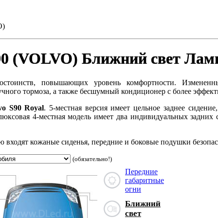
O)
90 (VOLVO) Ближний свет Лам
стоинств, повышающих уровень комфортности. Измененны
учного тормоза, а также бесшумный кондиционер с более эффе
vo S90 Royal
. 5-местная версия имеет цельное заднее сидение
люксовая 4-местная модель имеет два индивидуальных задних 
ю входят кожаные сиденья, передние и боковые подушки безопа
(обязательно!)
Передние
габаритные
огни
Ближний
свет