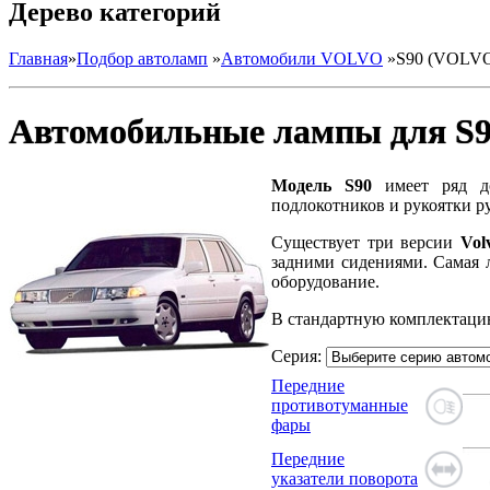
Дерево категорий
Главная
»
Подбор автоламп
»
Автомобили VOLVO
»
S90 (VOLV
Автомобильные лампы для S
Модель S90
имеет ряд до
подлокотников и рукоятки р
Существует три версии
Vol
задними сидениями. Самая 
оборудование.
В стандартную комплектаци
Серия:
Передние
противотуманные
фары
Передние
указатели поворота