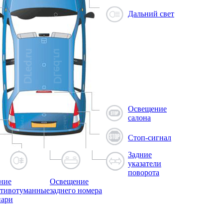
Дальний свет
Освещение
салона
Стоп-сигнал
Задние
указатели
поворота
ние
Освещение
тивотуманные
заднего номера
нари