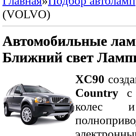
Главная
»
Подбор автоламп
(VOLVO)
Автомобильные лам
Ближний свет Ламп
XC90
созда
Country
с 
колес и
полноприв
электрон