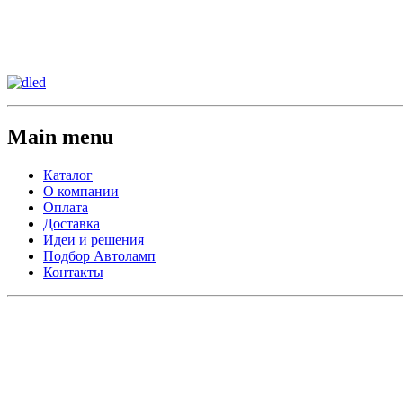
Сменить регион:
Тел: 8-908-911-66-15
г.Лос-Анджелес
Main menu
Каталог
О компании
Оплата
Доставка
Идеи и решения
Подбор Автоламп
Контакты