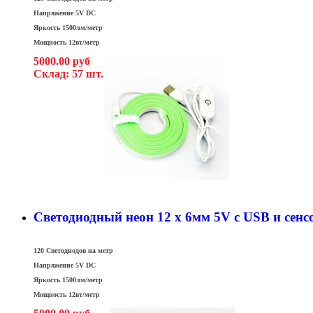
Напряжение 5V DC
Яркость 1500лм/метр
Мощность 12вт/метр
5000.00 руб
Склад: 57 шт.
Светодиодный неон 12 x 6мм 5V c USB и сен
120 Светодиодов на метр
Напряжение 5V DC
Яркость 1500лм/метр
Мощность 12вт/метр