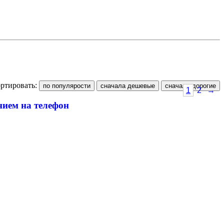
ртировать:
1
2
→
нием на телефон