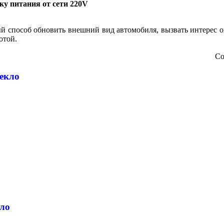
ку питания от сети 220V
ный способ обновить внешний вид автомобиля, вызвать интерес
отой.
Со
текло
кло