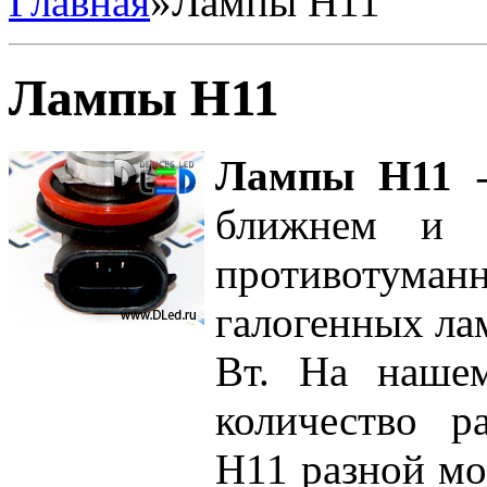
Главная
»
Лампы H11
Лампы H11
Лампы H11 –
ближнем и 
противотум
галогенных ла
Вт. На наше
количество р
H11 разной мо