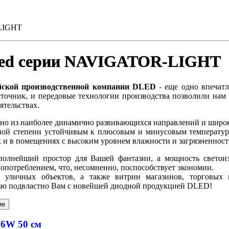
-LIGHT
led серии NAVIGATOR-LIGHT
ской производственной компании DLED
- еще одно впечатл
точник, и передовые технологии производства позволили нам 
ятельствах.
о из наиболее динамично развивающихся направлений и широко
ной степени устойчивым к плюсовым и минусовым температура
и в помещениях с высоким уровнем влажности и загрязненности,
т полнейший простор для Вашей фантазии, а мощность свето
опотреблением, что, несомненно, поспособствует экономии.
 уличных объектов, а также витрин магазинов, торговых ц
стью подвластно Вам с новейшей диодной продукцией DLED!
36W 50 cм