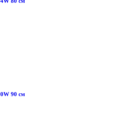
64W 80 cм
60W 90 cм