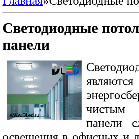
Главная
»
Светодиодные по
Светодиодные пото
панели
Светодиод
являют
энергос
чистым 
панели с
освещения в офисных и 