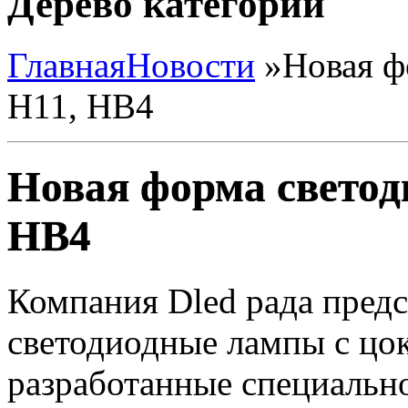
Дерево категорий
Главная
Новости
»
Новая ф
H11, HB4
Новая форма светод
HB4
Компания Dled рада предс
светодиодные лампы с цо
разработанные специально