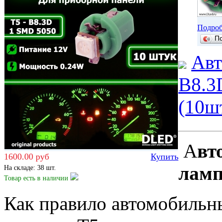
Подроб
П
Авт
B8.3
(10ш
А
вт
1600.00 руб
Купить
ламп
На складе: 38 шт.
Товар есть
в наличии
Как правило автомобильн