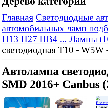
Дерево категорий
Главная
Светодиодные ав
автомобильных ламп под
H13 H27 HB4 ...
Лампы t
светодиодная T10 - W5W 
Автолампа светодио
SMD 2016+ Canbus (
Все сп
Возвра