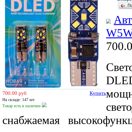
П
Авт
W5W 
700.
Свет
DLE
мощ
700.00 руб
Купить
На складе: 147 шт.
све
Товар есть
в наличии
снабжаемая высокофунк