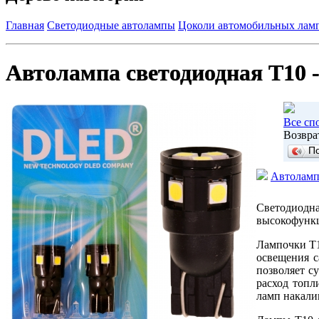
Главная
Светодиодные автолампы
Цоколи автомобильных ламп
Автолампа светодиодная T10 -
Все сп
Возвра
П
Автолампа
Светодиодна
высокофункц
Лампочки T1
освещения с
позволяет с
расход топл
ламп накали