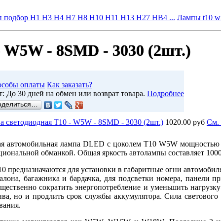
 подбор H1 H3 H4 H7 H8 H10 H11 H13 H27 HB4 ...
Лампы t10 
 W5W - 8SMD - 3030 (2шт.)
особы оплаты
Как заказать?
т: До 30 дней на обмен или возврат товара.
Подробнее
оделиться…
 светодиодная T10 - W5W - 8SMD - 3030 (2шт.)
1020.00 руб
Cм.
я автомобильная лампа DLED с цоколем T10 W5W мощностью 2
иональной обманкой. Общая яркость автолампы составляет 1000
0 предназначаются для установки в габаритные огни автомобиля
алона, багажника и бардачка, для подсветки номера, панели п
ущественно сократить энергопотребление и уменьшить нагрузку 
ива, но и продлить срок службы аккумулятора. Сила светового
вания.