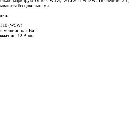
также маркируются как W5W, W16W и W18W. Последние 2 ци
зываются бесцокольными.
ики:
 Т10 (W5W)
я мощность: 2 Ватт
ряжение: 12 Вольт