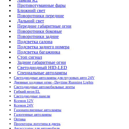
Лампы R2
Противотуманные фары
Ближний свет
Поворотники передние
Дальний свет
Передние габаритные огни
Поворотники боковые
Поворотники задние
Подсветка салона
Подсветка заднего номера
Подсветка багажника
Стоп сигнал
Задние габаритные огни
Светодиодный HID-LED
Специальные автолампы
Светодиодные автолампы для грузовых авто 24V
Дневные ходовые огни - Daytime Running Lights
Светодиодные автомобильные ленты
Гибкий неон EL
Светодиодные панели
Ксенон 12V
Ксенон 24V
Газонаполненные автолампы
Галогенные автолампы
Оптика
Проекторы логотипа в дверь
Аксессуары для автомобиля