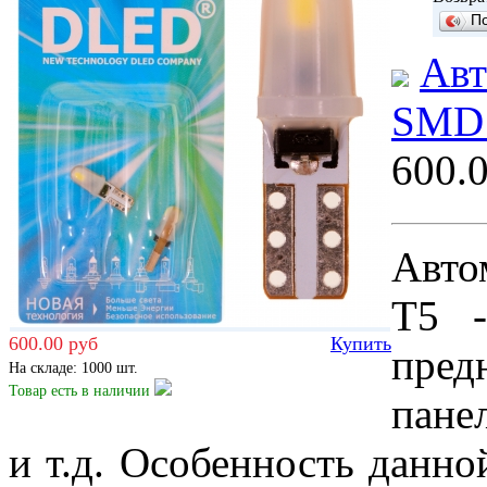
П
Авт
SMD 
600.
Авто
T5 -
600.00 руб
Купить
пред
На складе: 1000 шт.
Товар есть
в наличии
пане
и т.д. Особенность данно