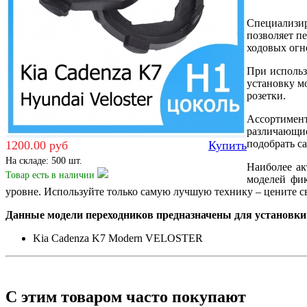
Специализир
позволяет п
ходовых огн
При использ
установку м
розетки.
Ассортимен
различающие
подобрать с
1200.00 руб
Купить
На складе: 500 шт.
Наиболее ак
Товар есть
в наличии
моделей фик
уровне. Используйте только самую лучшую технику – цените св
Данные модели переходников предназначены для установки 
Kia Cadenza K7 Modern VELOSTER
С этим товаром часто покупают