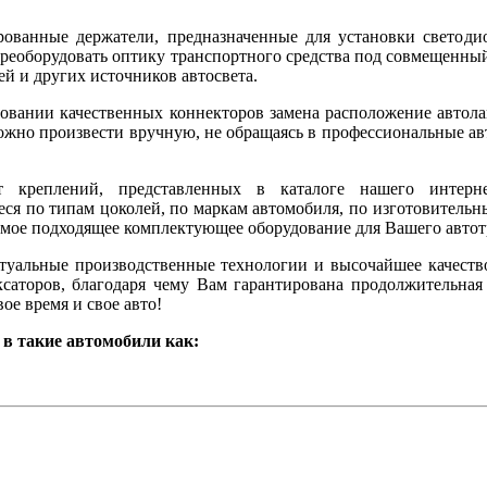
ованные держатели, предназначенные для установки светоди
ереоборудовать оптику транспортного средства под совмещенный
ей и других источников автосвета.
овании качественных коннекторов замена расположение автола
ожно произвести вручную, не обращаясь в профессиональные а
т креплений, представленных в каталоге нашего интерне
ся по типам цоколей, по маркам автомобиля, по изготовительн
амое подходящее комплектующее оборудование для Вашего автот
туальные производственные технологии и высочайшее качеств
саторов, благодаря чему Вам гарантирована продолжительная
ое время и свое авто!
в такие автомобили как: