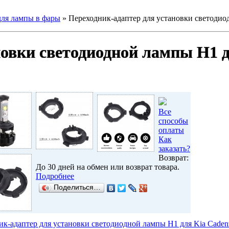
для лампы в фары
»
Переходник-адаптер для установки светодио
новки светодиодной лампы H1 
Все
способы
оплаты
Как
заказать?
Возврат:
До 30 дней на обмен или возврат товара.
Подробнее
Поделиться…
ик-адаптер для установки светодиодной лампы H1 для Kia Cade