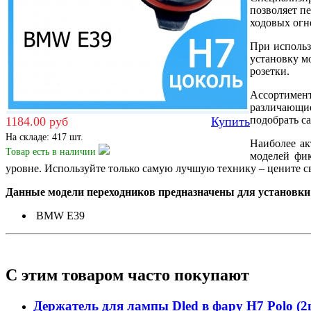
позволяет п
ходовых огн
При использ
установку м
розетки.
Ассортимен
различающие
подобрать с
1184.00 руб
Купить
На складе: 417 шт.
Наиболее ак
Товар есть
в наличии
моделей фик
уровне. Используйте только самую лучшую технику – цените св
Данные модели переходников предназначены для установки 
BMW E39
С этим товаром часто покупают
Держатель для лампы Dled в фару H7 Polo (2