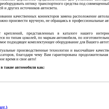
ереоборудовать оптику транспортного средства под совмещенный
ей и других источников автосвета.
овании качественных коннекторов замена расположение автола
ожно произвести вручную, не обращаясь в профессиональные а
т креплений, представленных в каталоге нашего интерне
ся по типам цоколей, по маркам автомобиля, по изготовительн
амое подходящее комплектующее оборудование для Вашего автот
туальные производственные технологии и высочайшее качеств
саторов, благодаря чему Вам гарантирована продолжительная
ое время и свое авто!
в такие автомобили как:
шт.)