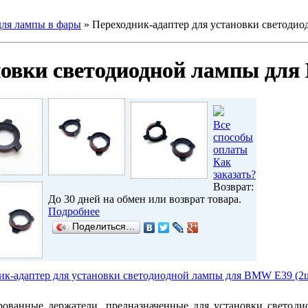
для лампы в фары
»
Переходник-адаптер для установки светодио
новки светодиодной лампы для
Все
способы
оплаты
Как
заказать?
Возврат:
До 30 дней на обмен или возврат товара.
Подробнее
Поделиться…
ик-адаптер для установки светодиодной лампы для BMW E39 (2ш
ованные держатели, предназначенные для установки светоди