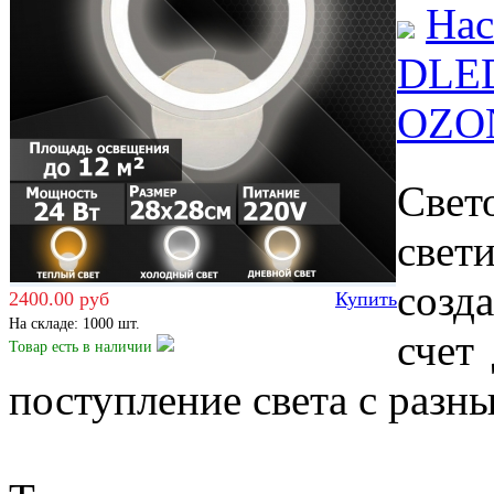
Нас
DLED
OZO
Свет
свет
созд
2400.00 руб
Купить
На складе: 1000 шт.
счет
Товар есть
в наличии
поступление света с разны