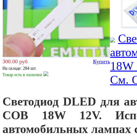
Све
авто
300.00 руб
Купить
18W 
На складе: 284 шт.
Товар есть
в наличии
Cм.
Светодиод DLED для а
COB 18W 12V
. Исп
автомобильных лампах с