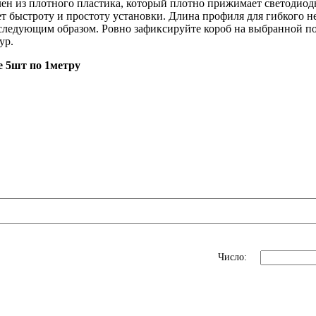
ен из плотного пластика, который плотно прижимает светодио
ет быстроту и простоту установки. Длина профиля для гибкого н
следующим образом. Ровно зафиксируйте короб на выбранной пов
ур.
е 5шт по 1метру
Число: