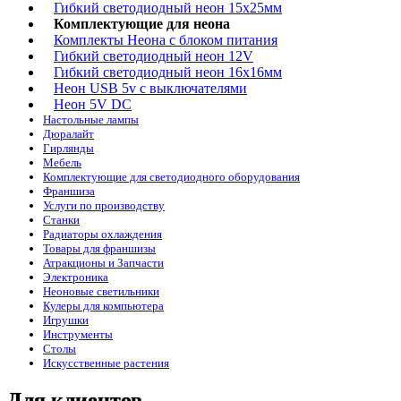
Гибкий светодиодный неон 15х25мм
Комплектующие для неона
Комплекты Неона с блоком питания
Гибкий светодиодный неон 12V
Гибкий светодиодный неон 16x16мм
Неон USB 5v c выключателями
Неон 5V DC
Настольные лампы
Дюралайт
Гирлянды
Мебель
Комплектующие для светодиодного оборудования
Франшиза
Услуги по производству
Станки
Радиаторы охлаждения
Товары для франшизы
Атракционы и Запчасти
Электроника
Неоновые светильники
Кулеры для компьютера
Игрушки
Инструменты
Столы
Искусственные растения
Для клиентов