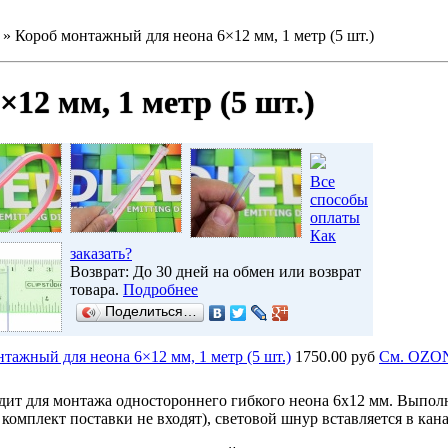
»
Короб монтажный для неона 6×12 мм, 1 метр (5 шт.)
12 мм, 1 метр (5 шт.)
Все
способы
оплаты
Как
заказать?
Возврат: До 30 дней на обмен или возврат
товара.
Подробнее
Поделиться…
тажный для неона 6×12 мм, 1 метр (5 шт.)
1750.00 руб
Cм. OZO
дит для монтажа одностороннего гибкого неона 6х12 мм. Выпол
 комплект поставки не входят), световой шнур вставляется в кан