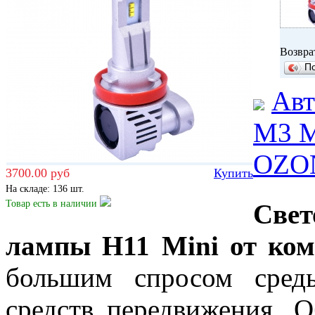
Возвра
П
Авт
M3 M
OZO
3700.00 руб
Купить
На складе: 136 шт.
Товар есть
в наличии
Све
лампы H11 Mini от ко
большим спросом сред
средств передвижения. 