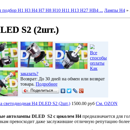
 подбор H1 H3 H4 H7 H8 H10 H11 H13 H27 HB4 ...
Лампы H4
»
LED S2 (2шт.)
Все
способы
оплаты
Как
заказать?
Возврат: До 30 дней на обмен или возврат
товара.
Подробнее
Поделиться…
а светодиодная H4 DLED S2 (2шт.)
1500.00 руб
Cм. OZON
ые автолампы DLED S2 с цоколем H4
предназначается для го
икам превосходит даже заслужившие отличную репутацию более