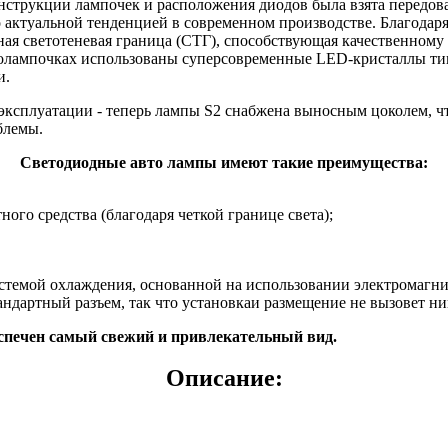
онструкции лампочек и расположения диодов была взята передов
 актуальной тенденцией в современном производстве. Благодар
чная светотеневая граница (СТГ), способствующая качественн
толампочках использованы суперсовременные LED-кристаллы ти
и.
ксплуатации - теперь лампы S2 снабжена выносным цоколем, что
облемы.
Светодиодные авто лампы имеют такие преимущества:
го средства (благодаря четкой границе света);
стемой охлаждения, основанной на использовании электромагн
андартный разъем, так что установкаи размещение не вызовет н
печен самый свежий и привлекательный вид.
Описание: