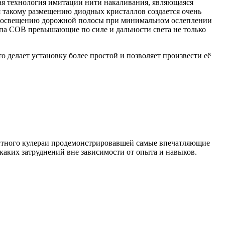
ая технология имитации нити накаливания, являющаяся
я такому размещению диодных кристаллов создается очень
ому освещению дорожной полосы при минимальном ослеплении
па COB превышающие по силе и дальности света не только
 делает установку более простой и позволяет произвести её
итного кулераи продемонстрировавшей самые впечатляющие
икаких затруднений вне зависимости от опыта и навыков.