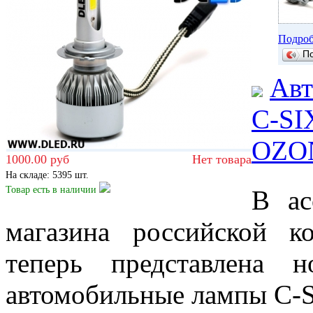
Подроб
П
Авт
C-SIX
OZO
1000.00 руб
Нет товара
На складе: 5395 шт.
Товар есть
в наличии
В ас
магазина российской к
теперь представлена 
автомобильные лампы C-S