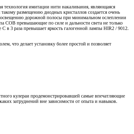
ая технология имитации нити накаливания, являющаяся
я такому размещению диодных кристаллов создается очень
ому освещению дорожной полосы при минимальном ослеплении
па COB превышающие по силе и дальности света не только
e C в 3 раза превышает яркость галогенной лампы
HIR2 / 9012
.
лем, что делает установку более простой и позволяет
итного кулераи продемонстрировавшей самые впечатляющие
икаких затруднений вне зависимости от опыта и навыков.