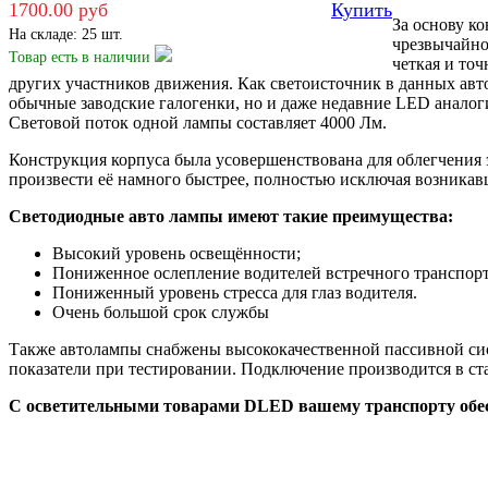
1700.00 руб
Купить
За основу к
На складе: 25 шт.
чрезвычайно
Товар есть
в наличии
четкая и то
других участников движения. Как светоисточник в данных ав
обычные заводские галогенки, но и даже недавние LED аналог
Световой поток одной лампы составляет 4000 Лм.
Конструкция корпуса была усовершенствована для облегчения э
произвести её намного быстрее, полностью исключая возника
Светодиодные авто лампы имеют такие преимущества:
Высокий уровень освещённости;
Пониженное ослепление водителей встречного транспортно
Пониженный уровень стресса для глаз водителя.
Очень большой срок службы
Также автолампы снабжены высококачественной пассивной си
показатели при тестировании. Подключение производится в ст
С осветительными товарами DLED вашему транспорту обес