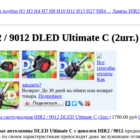
 подбор H1 H3 H4 H7 H8 H10 H11 H13 H27 HB4 ...
Лампы HIR2 
/ 9012 DLED Ultimate C (2шт.)
Все
способы
оплаты
Как
заказать?
Возврат: До 30 дней на обмен или возврат
товара.
Подробнее
Поделиться…
 светодиодная HIR2 / 9012 DLED Ultimate C (2шт.)
1700.00 руб
ые автолампы DLED Ultimate C с цоколем
HIR2 / 9012
предназ
и по своим характеристикам превосходит даже заслужившие отл