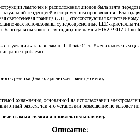
онструкции лампочек и расположения диодов была взята передов
 актуальной тенденцией в современном производстве. Благодар
чная светотеневая граница (СТГ), способствующая качественн
толампочках использованы суперсовременные LED-кристаллы ти
и. Благодаря им яркость светодиодной лампы
HIR2 / 9012
Ultimat
ксплуатации - теперь лампы Ultimate C снабжена выносным цоко
вшие ранее проблемы.
го средства (благодаря четкой границе света);
стемой охлаждения, основанной на использовании электромагн
андартный разъем, так что установкаи размещение не вызовет н
печен самый свежий и привлекательный вид.
Описание: