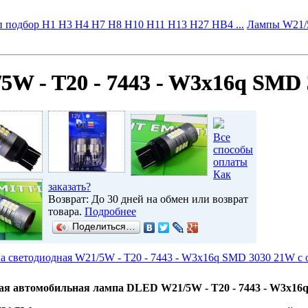
 подбор H1 H3 H4 H7 H8 H10 H11 H13 H27 HB4 ...
Лампы W21/5
W - T20 - 7443 - W3х16q SMD 
Все
способы
оплаты
Как
заказать?
Возврат: До 30 дней на обмен или возврат
товара.
Подробнее
Поделиться…
а светодиодная W21/5W - T20 - 7443 - W3х16q SMD 3030 21W c о
ая автомобильная лампа
DLED W21/5W - T20 - 7443 - W3х16