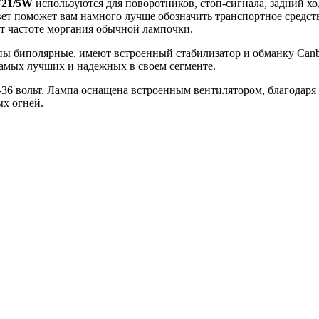
21/5W
используются для поворотников, стоп-сигнала, задний хо
вет поможет вам намного лучше обозначить транспортное средств
ет частоте моргания обычной лампочки.
ы биполярные, имеют встроенный стабилизатор и обманку Canb
амых лучших и надежных в своем сегменте.
36 вольт. Лампа оснащена встроенным вентилятором, благодаря 
ых огней.