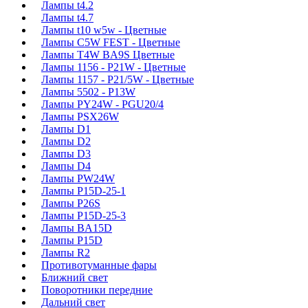
Лампы t4.2
Лампы t4.7
Лампы t10 w5w - Цветные
Лампы C5W FEST - Цветные
Лампы T4W BA9S Цветные
Лампы 1156 - P21W - Цветные
Лампы 1157 - P21/5W - Цветные
Лампы 5502 - P13W
Лампы PY24W - PGU20/4
Лампы PSX26W
Лампы D1
Лампы D2
Лампы D3
Лампы D4
Лампы PW24W
Лампы P15D-25-1
Лампы P26S
Лампы P15D-25-3
Лампы BA15D
Лампы P15D
Лампы R2
Противотуманные фары
Ближний свет
Поворотники передние
Дальний свет