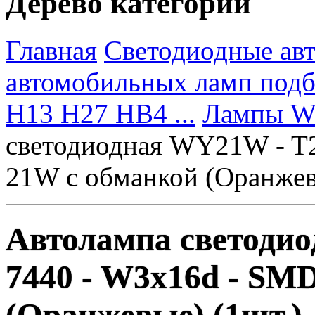
Дерево категорий
Главная
Светодиодные ав
автомобильных ламп под
H13 H27 HB4 ...
Лампы W2
светодиодная WY21W - T2
21W c обманкой (Оранжев
Автолампа светодио
7440 - W3х16d - SM