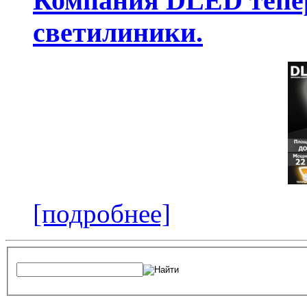
Компания DLED тепер
светилиники.
[подробнее]