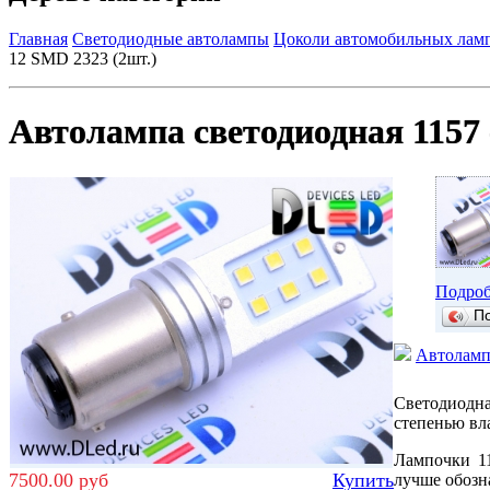
Главная
Светодиодные автолампы
Цоколи автомобильных ламп
12 SMD 2323 (2шт.)
Автолампа светодиодная 1157 
Подроб
П
Автолампа
Светодиодна
степенью вл
Лампочки 11
7500.00 руб
Купить
лучше обозна