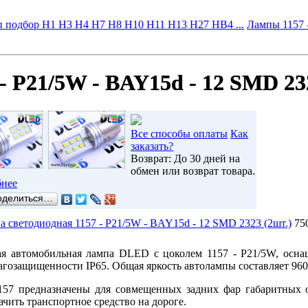
 подбор H1 H3 H4 H7 H8 H10 H11 H13 H27 HB4 ...
Лампы 1157 
- P21/5W - BAY15d - 12 SMD 23
Все способы оплаты
Как
заказать?
Возврат: До 30 дней на
обмен или возврат товара.
нее
оделиться…
 светодиодная 1157 - P21/5W - BAY15d - 12 SMD 2323 (2шт.)
75
я автомобильная лампа DLED с цоколем 1157 - P21/5W, осна
агозащищенности IP65. Общая яркость автолампы составляет 960
57 предназначены для совмещенных задних фар габаритных о
чить транспортное средство на дороге.