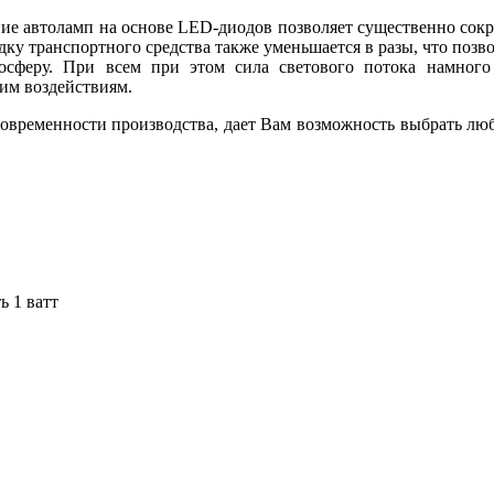
ие автоламп на основе LED-диодов позволяет существенно сокра
одку транспортного средства также уменьшается в разы, что позв
осферу. При всем при этом сила светового потока намног
им воздействиям.
 современности производства, дает Вам возможность выбрать люб
ь 1 ватт