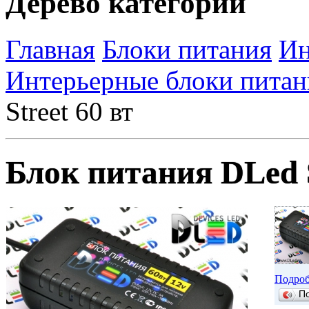
Дерево категорий
Главная
Блоки питания
Ин
Интерьерные блоки питан
Street 60 вт
Блок питания DLed S
Подроб
П