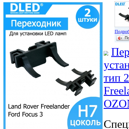
Подроб
П
Пер
уста
тип 2
Freel
OZO
Спец