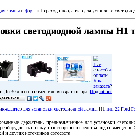
для лампы в фары
»
Переходник-адаптер для установки светодиод
овки светодиодной лампы H1 т
Все
способы
оплаты
Как
заказать?
т: До 30 дней на обмен или возврат товара.
Подробнее
оделиться…
к-адаптер для установки светодиодной лампы H1 тип 22 Ford Fo
ованные держатели, предназначенные для установки светоди
ереоборудовать оптику транспортного средства под совмещенный
ей и других источников автосвета.