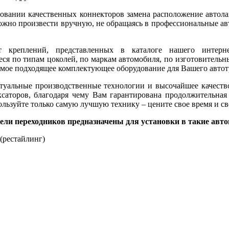
овании качественных коннекторов замена расположение автола
ожно произвести вручную, не обращаясь в профессиональные а
т креплений, представленных в каталоге нашего интерне
ся по типам цоколей, по маркам автомобиля, по изготовительн
амое подходящее комплектующее оборудование для Вашего автот
туальные производственные технологии и высочайшее качеств
саторов, благодаря чему Вам гарантирована продолжительная
ользуйте только самую лучшую технику – цените свое время и св
ли переходников предназначены для установки в такие авто
 (рестайлинг)