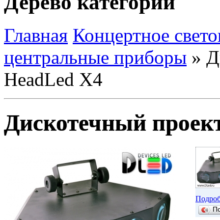
Дерево категорий
Главная
Концертное свето
центральные приборы
»
Д
HeadLed X4
Дискотечный проек
Подроб
П