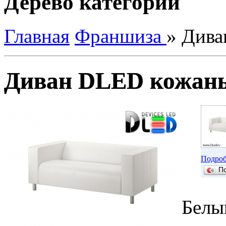
Дерево категорий
Главная
Франшиза
»
Дива
Диван DLED кожан
Подроб
П
Белы