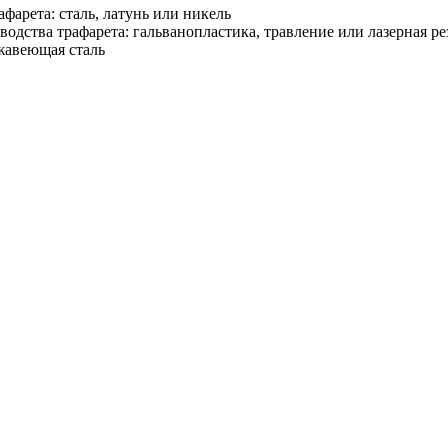
фарета: сталь, латунь или никель
одства трафарета: гальванопластика, травление или лазерная ре
жавеющая сталь