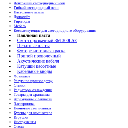
Ленточный светодиодный неон
Гибкий светодиодный неон
Настольные лампы
Дюралайт
Гирлянды
Мебель
Комплектующие для светодиодного оборудования
Паяльная паста
Скотч прозрачный 3M 300LSE
Печатные платы
Фоторезистивная краска
Припой проволочный
Акустические кабеля
Катушки кассетные
Кабельные вводы
Франшиза
Услуги по производству
Станки
Радиаторы охлаждения
Товары для франшизы
Атракционы и Запчасти
Электроника
Неоновые светильники
Кулеры для компьютера
Игрушки
Инструменты
Столы