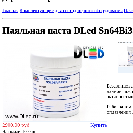
Главная
Комплектующие для светодиодного оборудования
Паял
Паяльная паста DLed Sn64Bi
Безсвинцова
данной пас
активностью,
Рабочая темп
оплавления 
2900.00 руб
Купить
На складе: 1000 шт.