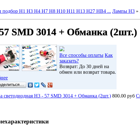
 подбор H1 H3 H4 H7 H8 H10 H11 H13 H27 HB4 ...
Лампы H3
»
57 SMD 3014 + Обманка (2шт.)
Все способы оплаты
Как
заказать?
Возврат: До 30 дней на
обмен или возврат товара.
нее
оделиться…
 светодиодная H3 - 57 SMD 3014 + Обманка (2шт.)
800.00 руб
C
ие
характеристики