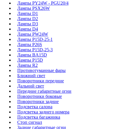
Лампы PY24W - PGU20/4
Лампы PSX26W
Лампы D1
Лампы D2
Лампы D3
Лампы D4
Лампы PW24W
Лампы P15D-25-1
Лампы P26S
Лампы P15D-25-3
Лампы BA15D
Лампы P15D
Лампы R2
Противотуманные фары
Ближний свет
Поворотники передние
Дальний свет
Передние габаритные огни
Поворотники боковые
Поворотники задние
Подсветка салона
Подсветка заднего номера
Подсветка багажника
Стоп сигнал
Задние габаритные огни