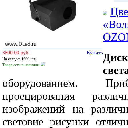
Цве
«Вол
OZO
3800.00 руб
Купить
Дис
На складе: 1000 шт.
Товар есть
в наличии
свет
оборудованием. Пр
проецирования разли
изображений на различ
световие рисунки отлич